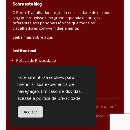
Sobre este blog
O Portal Trabalhador surgiu da necessidade de um bom
blog que reunisse uma grande quantia de artigos
referentes aos principais tópicos que todos os
trabalhadores convivem diariamente.
Saiba mais sobre aqui.
Institucional
Política de Privacidade
Sobre e Contato
Expediente
Este site utiliza cookies para
Sobre o site
melhorar sua experiência de
navegação. Em caso de dúvidas,
acesse a
política de privacidade
.
Todos os direitos Reservados © 2026 Portal Trabalhador é
Aceitar
um blog informativo e não possui qualquer ligação com
empresas públicas.