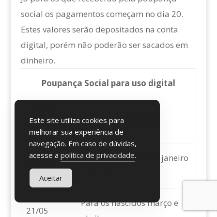
social os pagamentos começam no dia 20.
Estes valores serão depositados na conta
digital, porém não poderão ser sacados em
dinheiro.
Poupança Social para uso digital
DATA –
REQUISITO
Este site utiliza cookies para
PREVISTA
melhorar sua experiência de
navegação. Em caso de dúvidas,
acesse a
política de privacidade
.
Para os nascidos em janeiro
20/05
e fevereiro
Aceitar
Para os nascidos março e
21/05