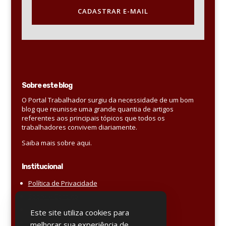
CADASTRAR E-MAIL
Sobre este blog
O Portal Trabalhador surgiu da necessidade de um bom
blog que reunisse uma grande quantia de artigos
referentes aos principais tópicos que todos os
trabalhadores convivem diariamente.
Saiba mais sobre aqui.
Institucional
Política de Privacidade
Sobre e Contato
Expediente
Este site utiliza cookies para
Sobre o site
melhorar sua experiência de